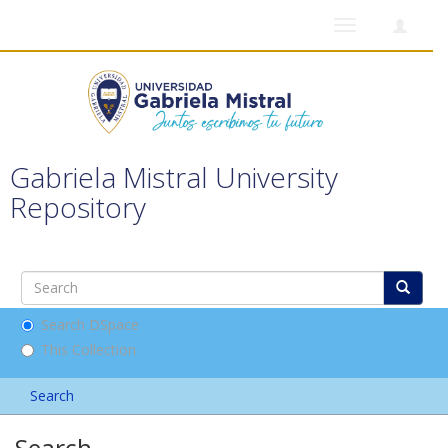
Toggle
navigation
Gabriela Mistral University
Repository
Search DSpace
This Collection
Search