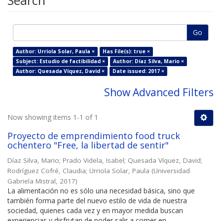
Search
Go
Author: Urriola Solar, Paula ×
Has File(s): true ×
Subject: Estudio de factibilidad ×
Author: Díaz Silva, Mario ×
Author: Quesada Víquez, David ×
Date issued: 2017 ×
Show Advanced Filters
Now showing items 1-1 of 1
Proyecto de emprendimiento food truck
ochentero "Free, la libertad de sentir"
Díaz Silva, Mario
;
Prado Videla, Isabel
;
Quesada Víquez, David
;
Rodríguez Cofré, Claudia
;
Urriola Solar, Paula
(
Universidad
Gabriela Mistral
,
2017
)
La alimentación no es sólo una necesidad básica, sino que
también forma parte del nuevo estilo de vida de nuestra
sociedad, quienes cada vez y en mayor medida buscan
experiencias y disfrutan de poder salir a comer en ...