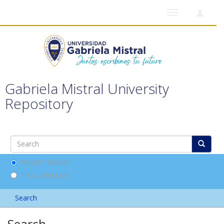
Toggle
navigation
Gabriela Mistral University
Repository
Search DSpace
This Collection
Search