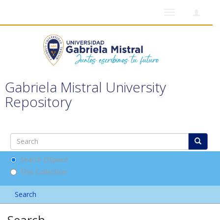
Toggle
navigation
Gabriela Mistral University
Repository
Search DSpace
This Collection
Search