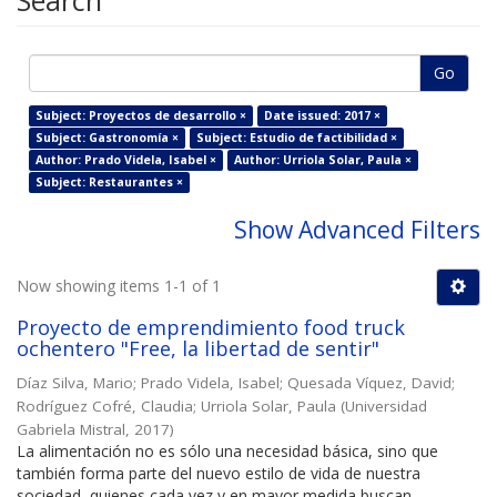
Search
Go
Subject: Proyectos de desarrollo ×
Date issued: 2017 ×
Subject: Gastronomía ×
Subject: Estudio de factibilidad ×
Author: Prado Videla, Isabel ×
Author: Urriola Solar, Paula ×
Subject: Restaurantes ×
Show Advanced Filters
Now showing items 1-1 of 1
Proyecto de emprendimiento food truck
ochentero "Free, la libertad de sentir"
Díaz Silva, Mario
;
Prado Videla, Isabel
;
Quesada Víquez, David
;
Rodríguez Cofré, Claudia
;
Urriola Solar, Paula
(
Universidad
Gabriela Mistral
,
2017
)
La alimentación no es sólo una necesidad básica, sino que
también forma parte del nuevo estilo de vida de nuestra
sociedad, quienes cada vez y en mayor medida buscan