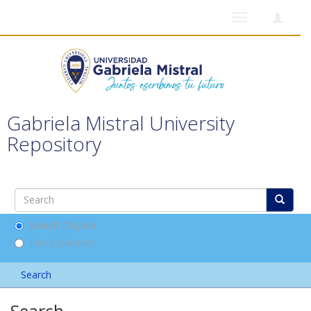
Toggle
navigation
Gabriela Mistral University
Repository
Search DSpace
This Collection
Search