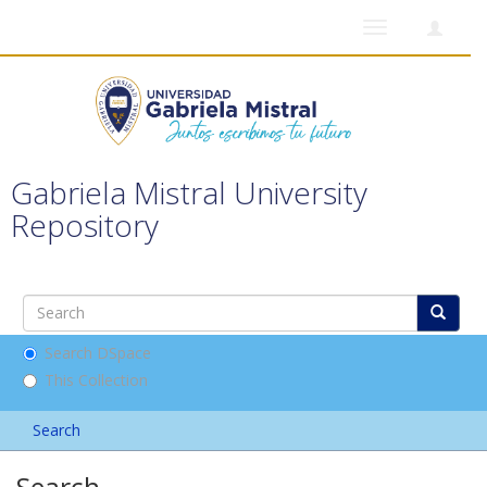
Toggle
navigation
Gabriela Mistral University
Repository
Search DSpace
This Collection
Search