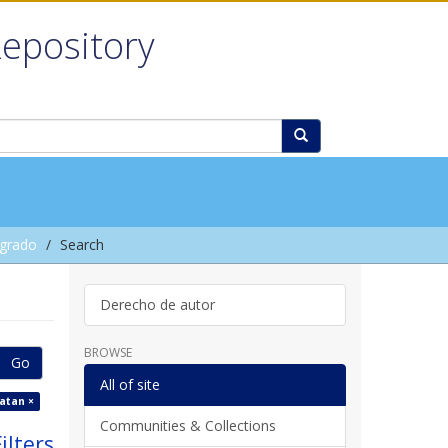
Repository
grado
Search
Derecho de autor
BROWSE
Go
All of site
atan ×
Communities & Collections
ilters