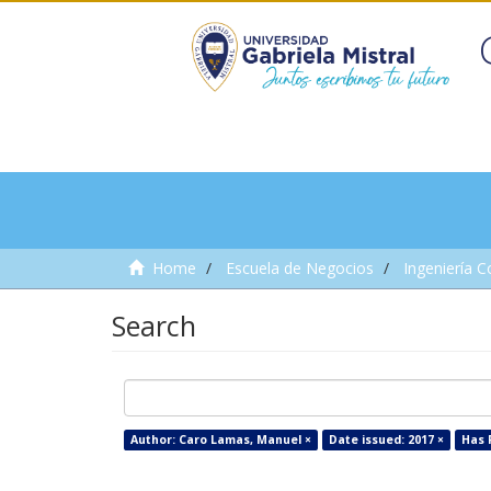
Home
Escuela de Negocios
Ingeniería C
Search
Author: Caro Lamas, Manuel ×
Date issued: 2017 ×
Has F