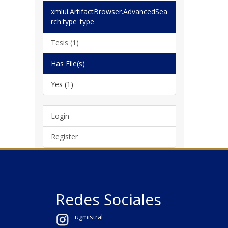
xmlui.ArtifactBrowser.AdvancedSea
rch.type_type
Tesis (1)
Has File(s)
Yes (1)
Login
Register
Redes Sociales
ugmistral