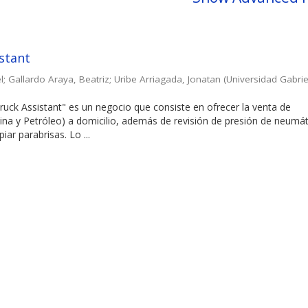
istant
l
;
Gallardo Araya, Beatriz
;
Uribe Arriagada, Jonatan
(
Universidad Gabrie
uck Assistant" es un negocio que consiste en ofrecer la venta de
na y Petróleo) a domicilio, además de revisión de presión de neumát
piar parabrisas. Lo ...