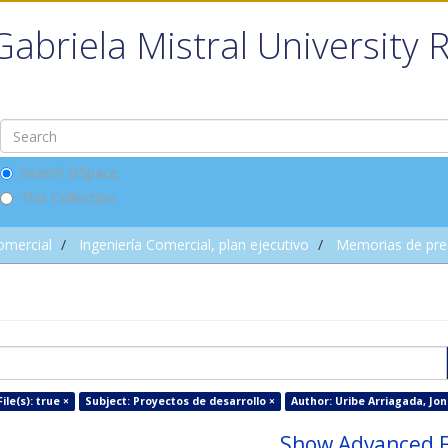
Gabriela Mistral University 
Search DSpace
This Collection
omercial
Ingeniería Comercial, plan ejecutivo
Memorias de pre
ile(s): true ×
Subject: Proyectos de desarrollo ×
Author: Uribe Arriagada, Jon
Show Advanced F