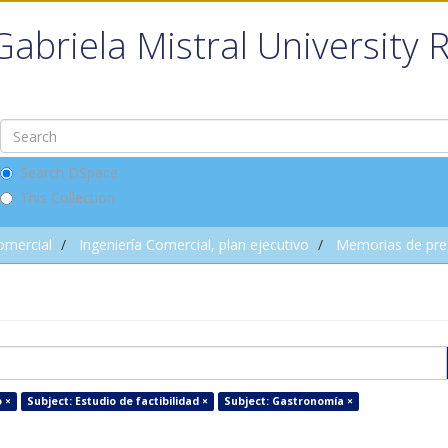
Gabriela Mistral University 
Search DSpace
This Collection
omercial
Ingeniería Comercial, plan ejecutivo
Memorias de pre
 ×
Subject: Estudio de factibilidad ×
Subject: Gastronomía ×