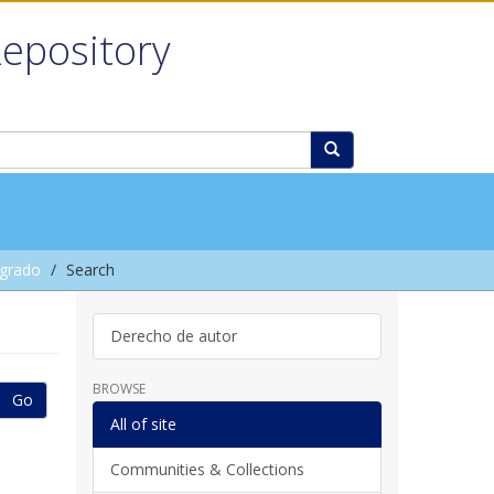
Repository
grado
Search
Derecho de autor
BROWSE
Go
All of site
Communities & Collections