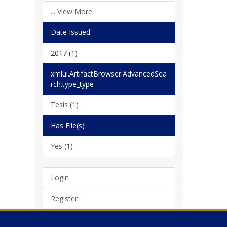
... View More
Date Issued
2017 (1)
xmlui.ArtifactBrowser.AdvancedSea
rch.type_type
Tesis (1)
Has File(s)
Yes (1)
Login
Register