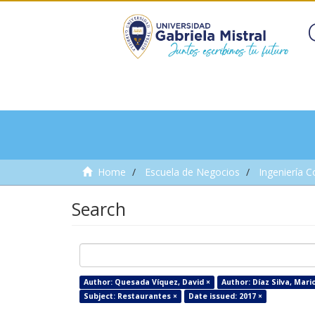
Home
Escuela de Negocios
Ingeniería C
Search
Author: Quesada Víquez, David ×
Author: Díaz Silva, Mario
Subject: Restaurantes ×
Date issued: 2017 ×