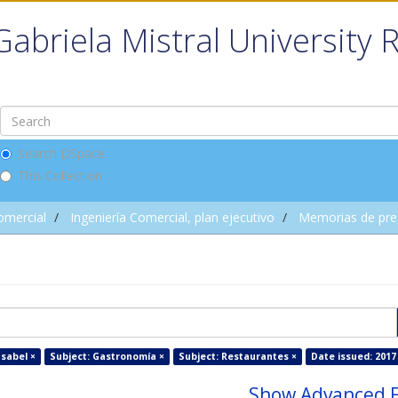
Gabriela Mistral University 
Search DSpace
This Collection
omercial
Ingeniería Comercial, plan ejecutivo
Memorias de pre
Isabel ×
Subject: Gastronomía ×
Subject: Restaurantes ×
Date issued: 2017
Show Advanced F