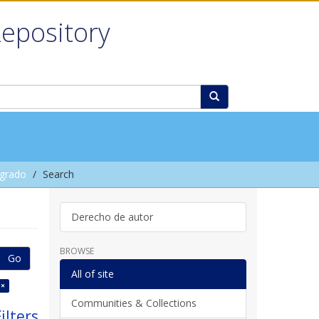
Repository
grado
Search
Derecho de autor
BROWSE
Go
All of site
 ×
Communities & Collections
ilters