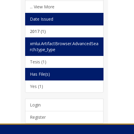
... View More
Date Issued
2017 (1)
xmlui.ArtifactBrowser.AdvancedSea
rch.type_type
Tesis (1)
Has File(s)
Yes (1)
Login
Register