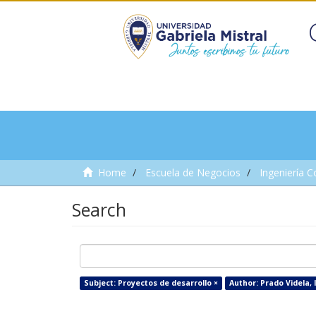
Home
Escuela de Negocios
Ingeniería C
Search
Subject: Proyectos de desarrollo ×
Author: Prado Videla, 