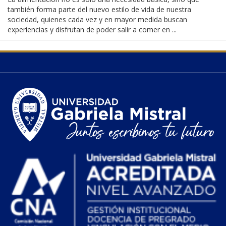
también forma parte del nuevo estilo de vida de nuestra
sociedad, quienes cada vez y en mayor medida buscan
experiencias y disfrutan de poder salir a comer en ...