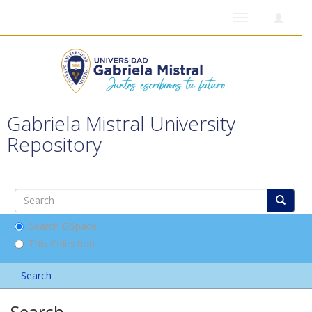
Toggle
navigation
Gabriela Mistral University
Repository
Search DSpace
This Collection
Search