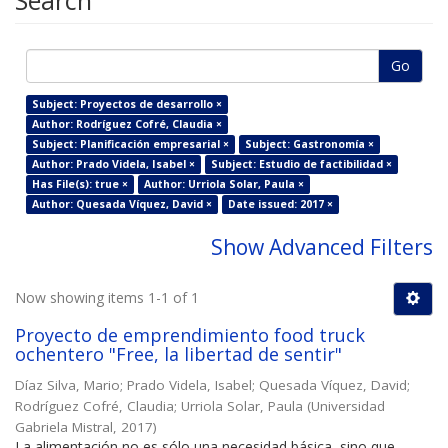
Search
Go
Subject: Proyectos de desarrollo ×
Author: Rodríguez Cofré, Claudia ×
Subject: Planificación empresarial ×
Subject: Gastronomía ×
Author: Prado Videla, Isabel ×
Subject: Estudio de factibilidad ×
Has File(s): true ×
Author: Urriola Solar, Paula ×
Author: Quesada Víquez, David ×
Date issued: 2017 ×
Show Advanced Filters
Now showing items 1-1 of 1
Proyecto de emprendimiento food truck
ochentero "Free, la libertad de sentir"
Díaz Silva, Mario
;
Prado Videla, Isabel
;
Quesada Víquez, David
;
Rodríguez Cofré, Claudia
;
Urriola Solar, Paula
(
Universidad
Gabriela Mistral
,
2017
)
La alimentación no es sólo una necesidad básica, sino que