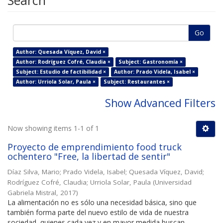
Search
Go
Author: Quesada Víquez, David ×
Author: Rodríguez Cofré, Claudia ×
Subject: Gastronomía ×
Subject: Estudio de factibilidad ×
Author: Prado Videla, Isabel ×
Author: Urriola Solar, Paula ×
Subject: Restaurantes ×
Show Advanced Filters
Now showing items 1-1 of 1
Proyecto de emprendimiento food truck
ochentero "Free, la libertad de sentir"
Díaz Silva, Mario
;
Prado Videla, Isabel
;
Quesada Víquez, David
;
Rodríguez Cofré, Claudia
;
Urriola Solar, Paula
(
Universidad
Gabriela Mistral
,
2017
)
La alimentación no es sólo una necesidad básica, sino que
también forma parte del nuevo estilo de vida de nuestra
sociedad, quienes cada vez y en mayor medida buscan