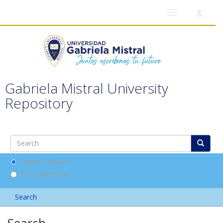
Toggle
navigation
Gabriela Mistral University
Repository
Search DSpace
This Collection
Search