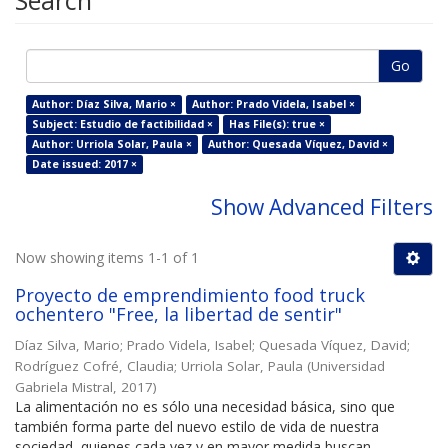
Search
Go
Author: Díaz Silva, Mario ×
Author: Prado Videla, Isabel ×
Subject: Estudio de factibilidad ×
Has File(s): true ×
Author: Urriola Solar, Paula ×
Author: Quesada Víquez, David ×
Date issued: 2017 ×
Show Advanced Filters
Now showing items 1-1 of 1
Proyecto de emprendimiento food truck
ochentero "Free, la libertad de sentir"
Díaz Silva, Mario
;
Prado Videla, Isabel
;
Quesada Víquez, David
;
Rodríguez Cofré, Claudia
;
Urriola Solar, Paula
(
Universidad
Gabriela Mistral
,
2017
)
La alimentación no es sólo una necesidad básica, sino que
también forma parte del nuevo estilo de vida de nuestra
sociedad, quienes cada vez y en mayor medida buscan