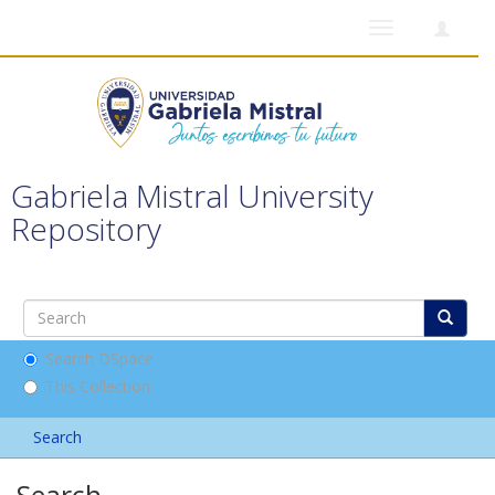
Toggle
navigation
Gabriela Mistral University
Repository
Search DSpace
This Collection
Search