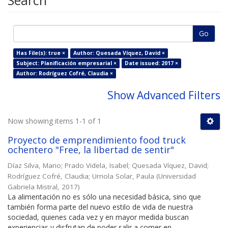
Search
Go
Has File(s): true ×
Author: Quesada Víquez, David ×
Subject: Planificación empresarial ×
Date issued: 2017 ×
Author: Rodríguez Cofré, Claudia ×
Show Advanced Filters
Now showing items 1-1 of 1
Proyecto de emprendimiento food truck
ochentero "Free, la libertad de sentir"
Díaz Silva, Mario
;
Prado Videla, Isabel
;
Quesada Víquez, David
;
Rodríguez Cofré, Claudia
;
Urriola Solar, Paula
(
Universidad
Gabriela Mistral
,
2017
)
La alimentación no es sólo una necesidad básica, sino que
también forma parte del nuevo estilo de vida de nuestra
sociedad, quienes cada vez y en mayor medida buscan
experiencias y disfrutan de poder salir a comer en ...