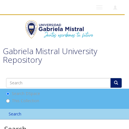
Toggle
navigation
Gabriela Mistral University
Repository
Search DSpace
This Collection
Search