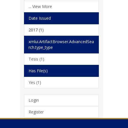
... View More
Date Issued
2017 (1)
xmlui.ArtifactBrowser.AdvancedSea
rch.type_type
Tesis (1)
Has File(s)
Yes (1)
Login
Register