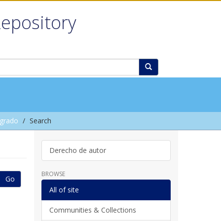
Repository
grado
Search
Derecho de autor
BROWSE
Go
All of site
Communities & Collections