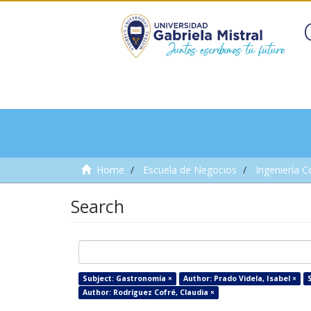
Home
Escuela de Negocios
Ingeniería C
Search
Subject: Gastronomía ×
Author: Prado Videla, Isabel ×
S
Author: Rodríguez Cofré, Claudia ×