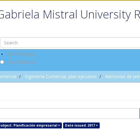
Gabriela Mistral University 
Search DSpace
This Collection
omercial
Ingeniería Comercial, plan ejecutivo
Memorias de pre
ubject: Planificación empresarial ×
Date issued: 2017 ×