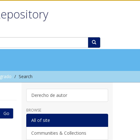
Repository
grado
Search
Derecho de autor
BROWSE
Go
All of site
Communities & Collections