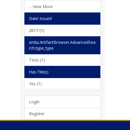
... View More
Date Issued
2017 (1)
xmlui.ArtifactBrowser.AdvancedSea
rch.type_type
Tesis (1)
Has File(s)
Yes (1)
Login
Register