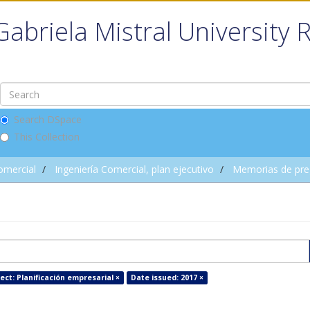
Gabriela Mistral University 
Search DSpace
This Collection
omercial
Ingeniería Comercial, plan ejecutivo
Memorias de pre
ect: Planificación empresarial ×
Date issued: 2017 ×