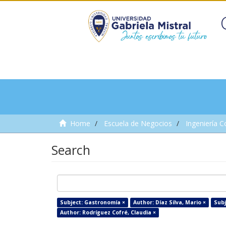
Home
Escuela de Negocios
Ingeniería C
Search
Subject: Gastronomía ×
Author: Díaz Silva, Mario ×
Subj
Author: Rodríguez Cofré, Claudia ×