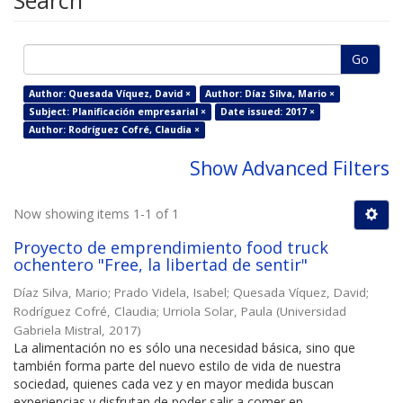
Search
Go
Author: Quesada Víquez, David ×
Author: Díaz Silva, Mario ×
Subject: Planificación empresarial ×
Date issued: 2017 ×
Author: Rodríguez Cofré, Claudia ×
Show Advanced Filters
Now showing items 1-1 of 1
Proyecto de emprendimiento food truck
ochentero "Free, la libertad de sentir"
Díaz Silva, Mario
;
Prado Videla, Isabel
;
Quesada Víquez, David
;
Rodríguez Cofré, Claudia
;
Urriola Solar, Paula
(
Universidad
Gabriela Mistral
,
2017
)
La alimentación no es sólo una necesidad básica, sino que
también forma parte del nuevo estilo de vida de nuestra
sociedad, quienes cada vez y en mayor medida buscan
experiencias y disfrutan de poder salir a comer en ...