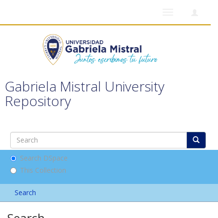
Toggle
navigation
Gabriela Mistral University
Repository
Search DSpace
This Collection
Search