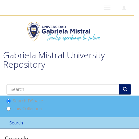
Toggle
navigation
Gabriela Mistral University
Repository
Search DSpace
This Collection
Search