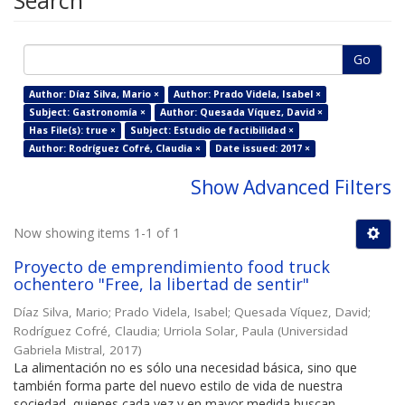
Search
Go
Author: Díaz Silva, Mario ×
Author: Prado Videla, Isabel ×
Subject: Gastronomía ×
Author: Quesada Víquez, David ×
Has File(s): true ×
Subject: Estudio de factibilidad ×
Author: Rodríguez Cofré, Claudia ×
Date issued: 2017 ×
Show Advanced Filters
Now showing items 1-1 of 1
Proyecto de emprendimiento food truck
ochentero "Free, la libertad de sentir"
Díaz Silva, Mario
;
Prado Videla, Isabel
;
Quesada Víquez, David
;
Rodríguez Cofré, Claudia
;
Urriola Solar, Paula
(
Universidad
Gabriela Mistral
,
2017
)
La alimentación no es sólo una necesidad básica, sino que
también forma parte del nuevo estilo de vida de nuestra
sociedad, quienes cada vez y en mayor medida buscan