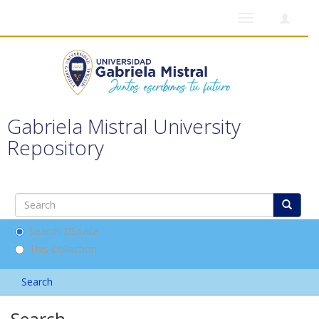
Toggle
navigation
Gabriela Mistral University
Repository
Search DSpace
This Collection
Search