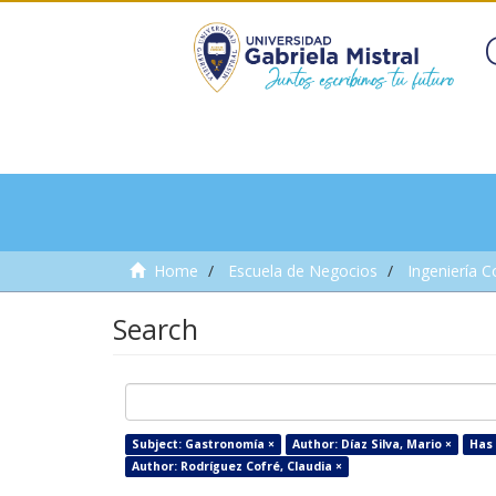
Home
Escuela de Negocios
Ingeniería C
Search
Subject: Gastronomía ×
Author: Díaz Silva, Mario ×
Has 
Author: Rodríguez Cofré, Claudia ×