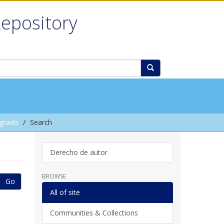
Repository
grado
Search
Derecho de autor
BROWSE
Go
All of site
Communities & Collections