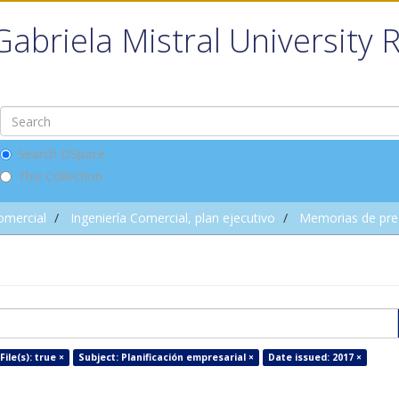
Gabriela Mistral University 
Search DSpace
This Collection
omercial
Ingeniería Comercial, plan ejecutivo
Memorias de pre
File(s): true ×
Subject: Planificación empresarial ×
Date issued: 2017 ×