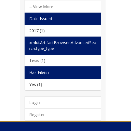
... View More
Date Issued
2017 (1)
xmlui.ArtifactBrowser.AdvancedSea
rch.type_type
Tesis (1)
Has File(s)
Yes (1)
Login
Register