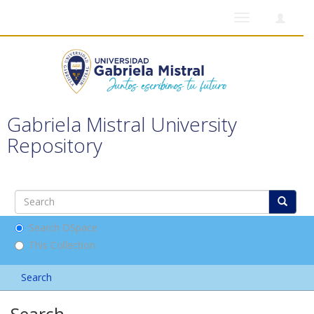
Toggle
navigation
Gabriela Mistral University
Repository
Search DSpace
This Collection
Search