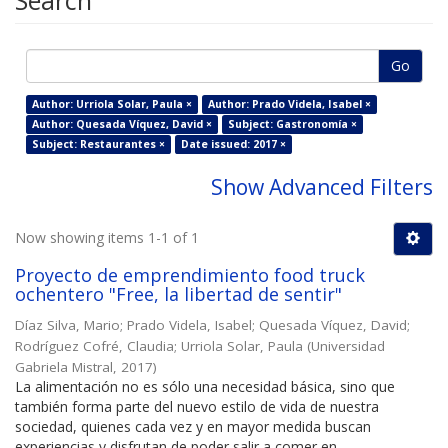
Search
Go
Author: Urriola Solar, Paula ×
Author: Prado Videla, Isabel ×
Author: Quesada Víquez, David ×
Subject: Gastronomía ×
Subject: Restaurantes ×
Date issued: 2017 ×
Show Advanced Filters
Now showing items 1-1 of 1
Proyecto de emprendimiento food truck
ochentero "Free, la libertad de sentir"
Díaz Silva, Mario
;
Prado Videla, Isabel
;
Quesada Víquez, David
;
Rodríguez Cofré, Claudia
;
Urriola Solar, Paula
(
Universidad
Gabriela Mistral
,
2017
)
La alimentación no es sólo una necesidad básica, sino que
también forma parte del nuevo estilo de vida de nuestra
sociedad, quienes cada vez y en mayor medida buscan
experiencias y disfrutan de poder salir a comer en ...