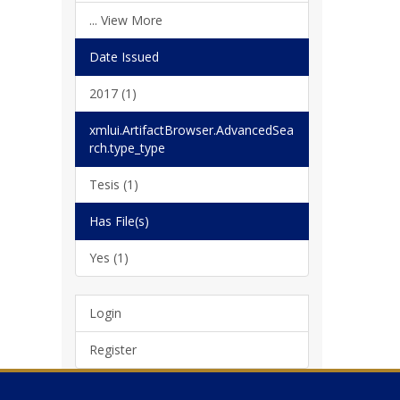
... View More
Date Issued
2017 (1)
xmlui.ArtifactBrowser.AdvancedSea
rch.type_type
Tesis (1)
Has File(s)
Yes (1)
Login
Register