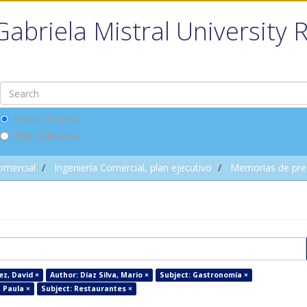
Gabriela Mistral University 
Search DSpace
This Collection
omercial
Ingeniería Comercial, plan ejecutivo
Memorias de pre
z, David ×
Author: Díaz Silva, Mario ×
Subject: Gastronomía ×
, Paula ×
Subject: Restaurantes ×