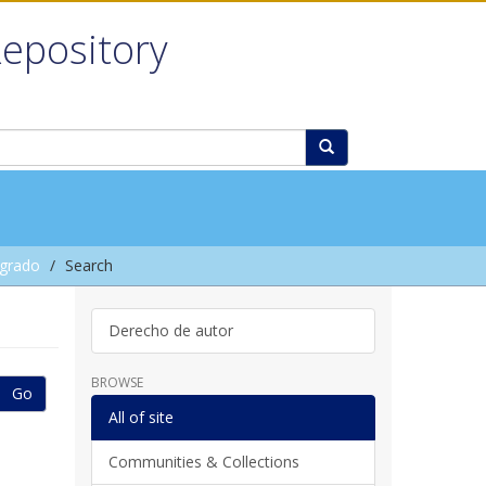
Repository
grado
Search
Derecho de autor
BROWSE
Go
All of site
Communities & Collections