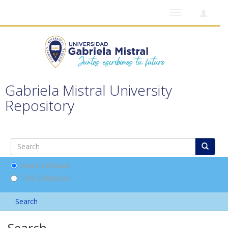
Toggle
navigation
Gabriela Mistral University
Repository
Search DSpace
This Collection
Search