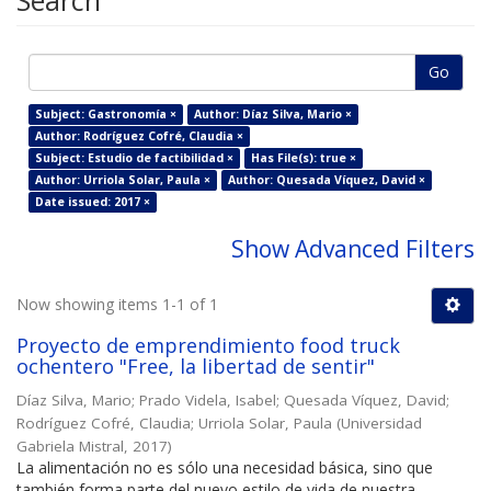
Search
Go
Subject: Gastronomía ×
Author: Díaz Silva, Mario ×
Author: Rodríguez Cofré, Claudia ×
Subject: Estudio de factibilidad ×
Has File(s): true ×
Author: Urriola Solar, Paula ×
Author: Quesada Víquez, David ×
Date issued: 2017 ×
Show Advanced Filters
Now showing items 1-1 of 1
Proyecto de emprendimiento food truck
ochentero "Free, la libertad de sentir"
Díaz Silva, Mario
;
Prado Videla, Isabel
;
Quesada Víquez, David
;
Rodríguez Cofré, Claudia
;
Urriola Solar, Paula
(
Universidad
Gabriela Mistral
,
2017
)
La alimentación no es sólo una necesidad básica, sino que
también forma parte del nuevo estilo de vida de nuestra