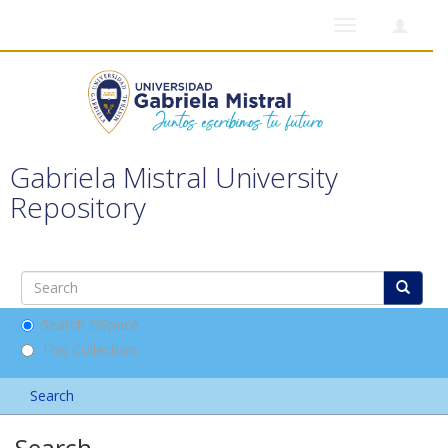
Toggle
navigation
Gabriela Mistral University
Repository
Search DSpace
This Collection
Search