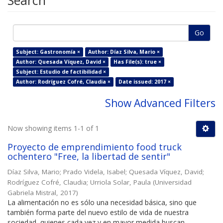
Search
Go
Subject: Gastronomía ×
Author: Díaz Silva, Mario ×
Author: Quesada Víquez, David ×
Has File(s): true ×
Subject: Estudio de factibilidad ×
Author: Rodríguez Cofré, Claudia ×
Date issued: 2017 ×
Show Advanced Filters
Now showing items 1-1 of 1
Proyecto de emprendimiento food truck
ochentero "Free, la libertad de sentir"
Díaz Silva, Mario
;
Prado Videla, Isabel
;
Quesada Víquez, David
;
Rodríguez Cofré, Claudia
;
Urriola Solar, Paula
(
Universidad
Gabriela Mistral
,
2017
)
La alimentación no es sólo una necesidad básica, sino que
también forma parte del nuevo estilo de vida de nuestra
sociedad, quienes cada vez y en mayor medida buscan