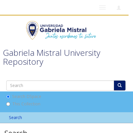
Toggle
navigation
Gabriela Mistral University
Repository
Search DSpace
This Collection
Search