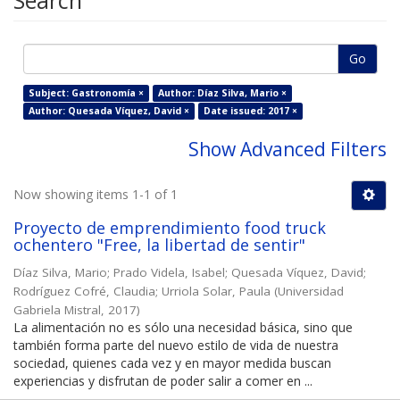
Search
Go
Subject: Gastronomía ×
Author: Díaz Silva, Mario ×
Author: Quesada Víquez, David ×
Date issued: 2017 ×
Show Advanced Filters
Now showing items 1-1 of 1
Proyecto de emprendimiento food truck
ochentero "Free, la libertad de sentir"
Díaz Silva, Mario
;
Prado Videla, Isabel
;
Quesada Víquez, David
;
Rodríguez Cofré, Claudia
;
Urriola Solar, Paula
(
Universidad
Gabriela Mistral
,
2017
)
La alimentación no es sólo una necesidad básica, sino que
también forma parte del nuevo estilo de vida de nuestra
sociedad, quienes cada vez y en mayor medida buscan
experiencias y disfrutan de poder salir a comer en ...