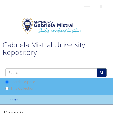
Toggle
navigation
Gabriela Mistral University
Repository
Search DSpace
This Collection
Search