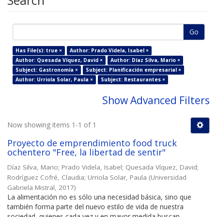
Search
Go
Has File(s): true ×
Author: Prado Videla, Isabel ×
Author: Quesada Víquez, David ×
Author: Díaz Silva, Mario ×
Subject: Gastronomía ×
Subject: Planificación empresarial ×
Author: Urriola Solar, Paula ×
Subject: Restaurantes ×
Show Advanced Filters
Now showing items 1-1 of 1
Proyecto de emprendimiento food truck
ochentero "Free, la libertad de sentir"
Díaz Silva, Mario
;
Prado Videla, Isabel
;
Quesada Víquez, David
;
Rodríguez Cofré, Claudia
;
Urriola Solar, Paula
(
Universidad
Gabriela Mistral
,
2017
)
La alimentación no es sólo una necesidad básica, sino que
también forma parte del nuevo estilo de vida de nuestra
sociedad, quienes cada vez y en mayor medida buscan