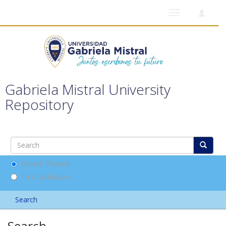
Toggle
navigation
Gabriela Mistral University
Repository
Search DSpace
This Collection
Search