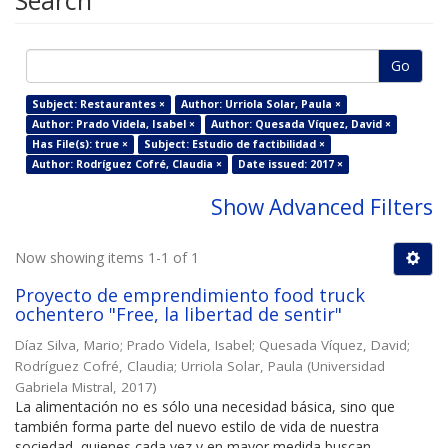
Search
Go
Subject: Restaurantes ×
Author: Urriola Solar, Paula ×
Author: Prado Videla, Isabel ×
Author: Quesada Víquez, David ×
Has File(s): true ×
Subject: Estudio de factibilidad ×
Author: Rodríguez Cofré, Claudia ×
Date issued: 2017 ×
Show Advanced Filters
Now showing items 1-1 of 1
Proyecto de emprendimiento food truck
ochentero "Free, la libertad de sentir"
Díaz Silva, Mario
;
Prado Videla, Isabel
;
Quesada Víquez, David
;
Rodríguez Cofré, Claudia
;
Urriola Solar, Paula
(
Universidad
Gabriela Mistral
,
2017
)
La alimentación no es sólo una necesidad básica, sino que
también forma parte del nuevo estilo de vida de nuestra
sociedad, quienes cada vez y en mayor medida buscan