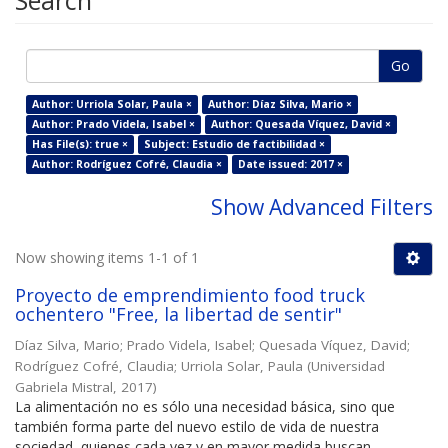
Search
Go
Author: Urriola Solar, Paula ×
Author: Díaz Silva, Mario ×
Author: Prado Videla, Isabel ×
Author: Quesada Víquez, David ×
Has File(s): true ×
Subject: Estudio de factibilidad ×
Author: Rodríguez Cofré, Claudia ×
Date issued: 2017 ×
Show Advanced Filters
Now showing items 1-1 of 1
Proyecto de emprendimiento food truck
ochentero "Free, la libertad de sentir"
Díaz Silva, Mario
;
Prado Videla, Isabel
;
Quesada Víquez, David
;
Rodríguez Cofré, Claudia
;
Urriola Solar, Paula
(
Universidad
Gabriela Mistral
,
2017
)
La alimentación no es sólo una necesidad básica, sino que
también forma parte del nuevo estilo de vida de nuestra
sociedad, quienes cada vez y en mayor medida buscan