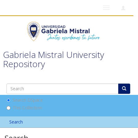
Toggle
navigation
Gabriela Mistral University
Repository
Search DSpace
This Collection
Search