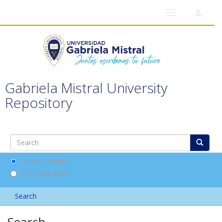
Toggle
navigation
Gabriela Mistral University
Repository
Search DSpace
This Collection
Search