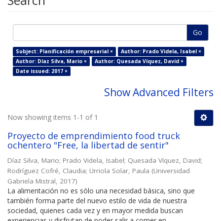
Search
Go
Subject: Planificación empresarial ×
Author: Prado Videla, Isabel ×
Author: Díaz Silva, Mario ×
Author: Quesada Víquez, David ×
Date issued: 2017 ×
Show Advanced Filters
Now showing items 1-1 of 1
Proyecto de emprendimiento food truck
ochentero "Free, la libertad de sentir"
Díaz Silva, Mario
;
Prado Videla, Isabel
;
Quesada Víquez, David
;
Rodríguez Cofré, Claudia
;
Urriola Solar, Paula
(
Universidad
Gabriela Mistral
,
2017
)
La alimentación no es sólo una necesidad básica, sino que
también forma parte del nuevo estilo de vida de nuestra
sociedad, quienes cada vez y en mayor medida buscan
experiencias y disfrutan de poder salir a comer en ...