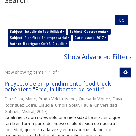
Search
Go
Subject: Estudio de factibilidad ×
Subject: Gastronomía ×
Subject: Planificación empresarial ×
Date issued: 2017 ×
Author: Rodríguez Cofré, Claudia ×
Show Advanced Filters
Now showing items 1-1 of 1
Proyecto de emprendimiento food truck
ochentero "Free, la libertad de sentir"
Díaz Silva, Mario
;
Prado Videla, Isabel
;
Quesada Víquez, David
;
Rodríguez Cofré, Claudia
;
Urriola Solar, Paula
(
Universidad
Gabriela Mistral
,
2017
)
La alimentación no es sólo una necesidad básica, sino que
también forma parte del nuevo estilo de vida de nuestra
sociedad, quienes cada vez y en mayor medida buscan
experiencias y disfrutan de poder salir a comer en ...