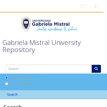
Toggle
navigation
Gabriela Mistral University
Repository
Search DSpace
This Collection
Search