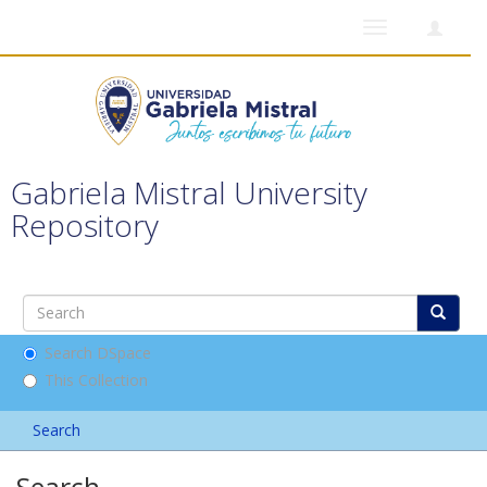
Toggle
navigation
Gabriela Mistral University
Repository
Search DSpace
This Collection
Search