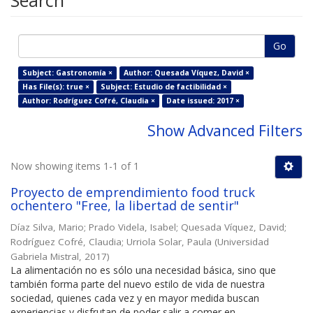
Search
Go
Subject: Gastronomía ×
Author: Quesada Víquez, David ×
Has File(s): true ×
Subject: Estudio de factibilidad ×
Author: Rodríguez Cofré, Claudia ×
Date issued: 2017 ×
Show Advanced Filters
Now showing items 1-1 of 1
Proyecto de emprendimiento food truck
ochentero "Free, la libertad de sentir"
Díaz Silva, Mario
;
Prado Videla, Isabel
;
Quesada Víquez, David
;
Rodríguez Cofré, Claudia
;
Urriola Solar, Paula
(
Universidad
Gabriela Mistral
,
2017
)
La alimentación no es sólo una necesidad básica, sino que
también forma parte del nuevo estilo de vida de nuestra
sociedad, quienes cada vez y en mayor medida buscan
experiencias y disfrutan de poder salir a comer en ...