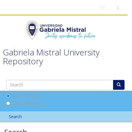
Toggle
navigation
Gabriela Mistral University
Repository
Search DSpace
This Collection
Search