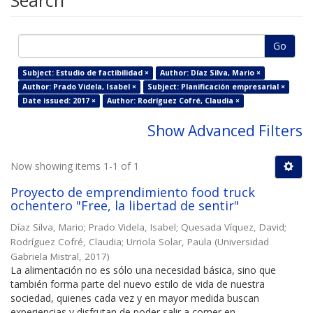
Search
Go
Subject: Estudio de factibilidad ×
Author: Díaz Silva, Mario ×
Author: Prado Videla, Isabel ×
Subject: Planificación empresarial ×
Date issued: 2017 ×
Author: Rodríguez Cofré, Claudia ×
Show Advanced Filters
Now showing items 1-1 of 1
Proyecto de emprendimiento food truck
ochentero "Free, la libertad de sentir"
Díaz Silva, Mario
;
Prado Videla, Isabel
;
Quesada Víquez, David
;
Rodríguez Cofré, Claudia
;
Urriola Solar, Paula
(
Universidad
Gabriela Mistral
,
2017
)
La alimentación no es sólo una necesidad básica, sino que
también forma parte del nuevo estilo de vida de nuestra
sociedad, quienes cada vez y en mayor medida buscan
experiencias y disfrutan de poder salir a comer en ...