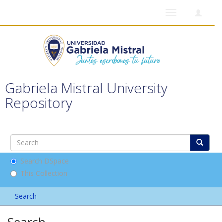
Toggle
navigation
Gabriela Mistral University
Repository
Search DSpace
This Collection
Search