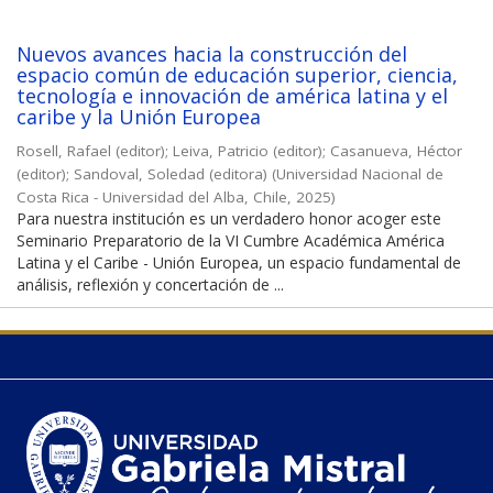
Nuevos avances hacia la construcción del
espacio común de educación superior, ciencia,
tecnología e innovación de américa latina y el
caribe y la Unión Europea
Rosell, Rafael (editor)
;
Leiva, Patricio (editor)
;
Casanueva, Héctor
(editor)
;
Sandoval, Soledad (editora)
(
Universidad Nacional de
Costa Rica - Universidad del Alba, Chile
,
2025
)
Para nuestra institución es un verdadero honor acoger este
Seminario Preparatorio de la VI Cumbre Académica América
Latina y el Caribe - Unión Europea, un espacio fundamental de
análisis, reflexión y concertación de ...