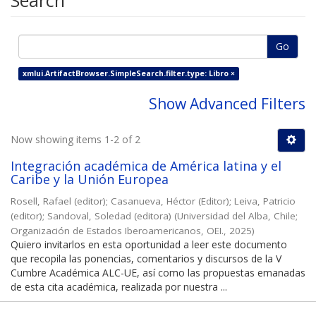
Search
Go
xmlui.ArtifactBrowser.SimpleSearch.filter.type: Libro ×
Show Advanced Filters
Now showing items 1-2 of 2
Integración académica de América latina y el
Caribe y la Unión Europea
Rosell, Rafael (editor)
;
Casanueva, Héctor (Editor)
;
Leiva, Patricio
(editor)
;
Sandoval, Soledad (editora)
(
Universidad del Alba, Chile;
Organización de Estados Iberoamericanos, OEI.
,
2025
)
Quiero invitarlos en esta oportunidad a leer este documento
que recopila las ponencias, comentarios y discursos de la V
Cumbre Académica ALC-UE, así como las propuestas emanadas
de esta cita académica, realizada por nuestra ...