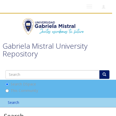
Toggle
navigation
Gabriela Mistral University
Repository
Search DSpace
This Community
Search