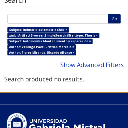
Search
Go
Subject: Industria automotriz Chile ×
xmlui.ArtifactBrowser.SimpleSearch.filter.type: Thesis ×
Subject: Automóviles Mantenimiento y reparación ×
Author: Verdugo Páez, Cristián Marcelo ×
Author: Flores Miranda, Ricardo Alfonso ×
Show Advanced Filters
Search produced no results.