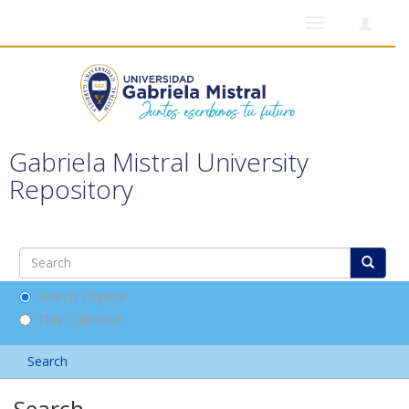
Toggle
navigation
Gabriela Mistral University
Repository
Search DSpace
This Collection
Search