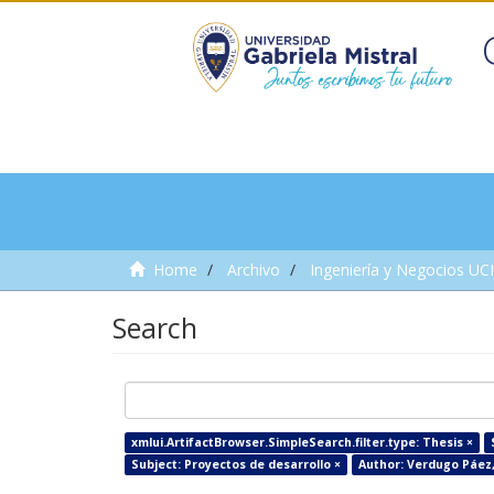
Home
Archivo
Ingeniería y Negocios UC
Search
xmlui.ArtifactBrowser.SimpleSearch.filter.type: Thesis ×
Subject: Proyectos de desarrollo ×
Author: Verdugo Páez,