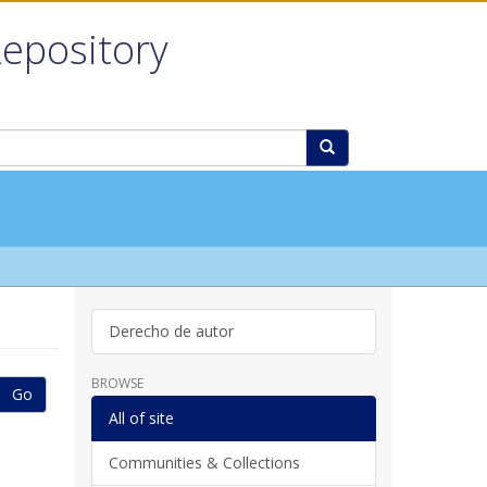
Repository
Derecho de autor
BROWSE
Go
All of site
Communities & Collections