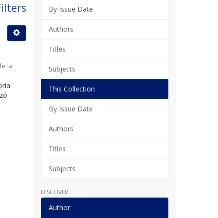
ilters
By Issue Date
Authors
Titles
de la
Subjects
oría
This Collection
nzó
By Issue Date
Authors
Titles
Subjects
DISCOVER
Author