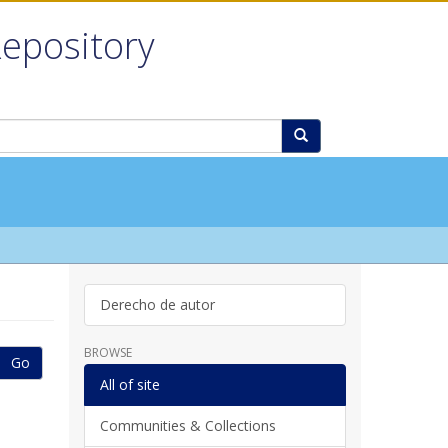
Repository
Derecho de autor
BROWSE
Go
All of site
Communities & Collections