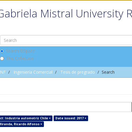
Gabriela Mistral University 
Search DSpace
This Collection
INF
Ingeniería Comercial
Tesis de pregrado
Search
ct: Industria automotriz Chile ×
Date issued: 2017 ×
Miranda, Ricardo Alfonso ×