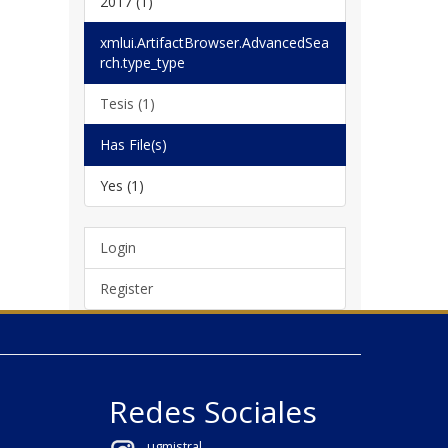
2017 (1)
xmlui.ArtifactBrowser.AdvancedSea
rch.type_type
Tesis (1)
Has File(s)
Yes (1)
Login
Register
Redes Sociales
ugmistral