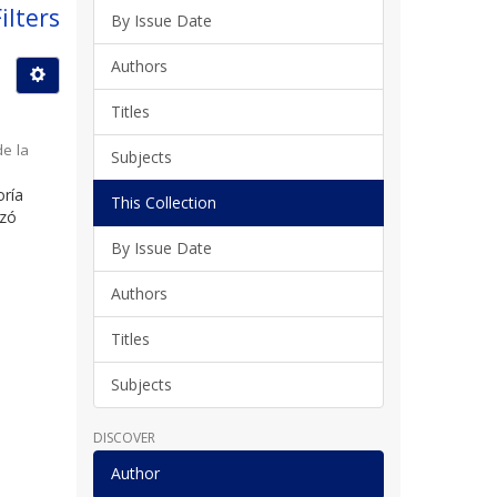
ilters
By Issue Date
Authors
Titles
de la
Subjects
oría
This Collection
nzó
By Issue Date
Authors
Titles
Subjects
DISCOVER
Author