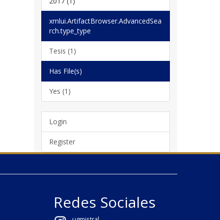
2017 (1)
xmlui.ArtifactBrowser.AdvancedSea
rch.type_type
Tesis (1)
Has File(s)
Yes (1)
Login
Register
Redes Sociales
ugmistral