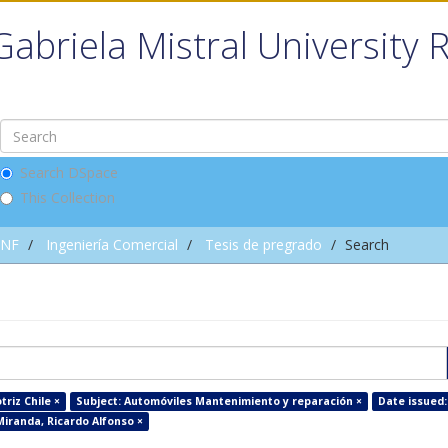
Gabriela Mistral University 
Search DSpace
This Collection
INF
Ingeniería Comercial
Tesis de pregrado
Search
riz Chile ×
Subject: Automóviles Mantenimiento y reparación ×
Date issued:
Miranda, Ricardo Alfonso ×