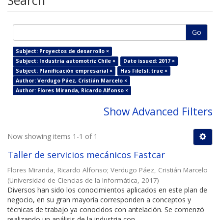
Search
Go
Subject: Proyectos de desarrollo ×
Subject: Industria automotriz Chile ×
Date issued: 2017 ×
Subject: Planificación empresarial ×
Has File(s): true ×
Author: Verdugo Páez, Cristián Marcelo ×
Author: Flores Miranda, Ricardo Alfonso ×
Show Advanced Filters
Now showing items 1-1 of 1
Taller de servicios mecánicos Fastcar
Flores Miranda, Ricardo Alfonso
;
Verdugo Páez, Cristián Marcelo
(
Universidad de Ciencias de la Informática
,
2017
)
Diversos han sido los conocimientos aplicados en este plan de
negocio, en su gran mayoría corresponden a conceptos y
técnicas de trabajo ya conocidos con antelación. Se comenzó
realizando un análisis de la industria con ...