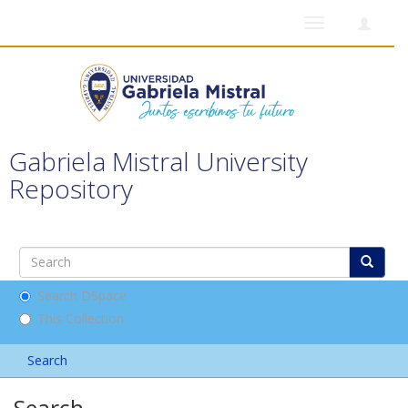
Toggle
navigation
Gabriela Mistral University
Repository
Search DSpace
This Collection
Search