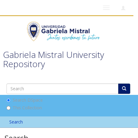
Toggle
navigation
Gabriela Mistral University
Repository
Search DSpace
This Collection
Search