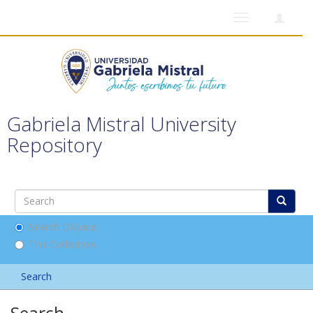
Toggle
navigation
Gabriela Mistral University
Repository
Search DSpace
This Collection
Search