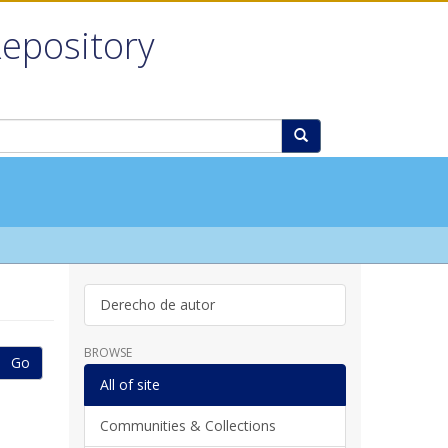
Repository
Derecho de autor
BROWSE
Go
All of site
Communities & Collections