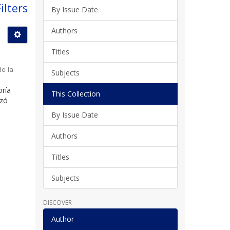
ilters
By Issue Date
Authors
Titles
de la
Subjects
oría
This Collection
nzó
By Issue Date
Authors
Titles
Subjects
DISCOVER
Author