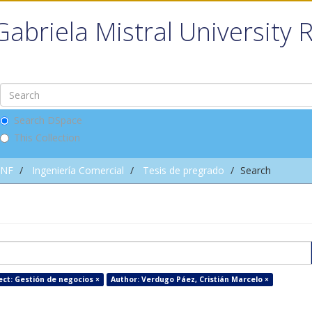
Gabriela Mistral University 
Search DSpace
This Collection
INF
Ingeniería Comercial
Tesis de pregrado
Search
ect: Gestión de negocios ×
Author: Verdugo Páez, Cristián Marcelo ×