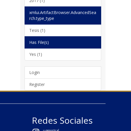
2017 (1)
xmlui.ArtifactBrowser.AdvancedSea
rch.type_type
Tesis (1)
Has File(s)
Yes (1)
Login
Register
Redes Sociales
ugmistral