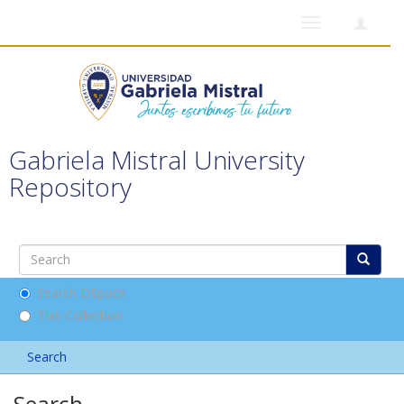
Toggle
navigation
Gabriela Mistral University
Repository
Search DSpace
This Collection
Search