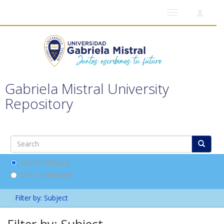
Toggle
navigation
Gabriela Mistral University
Repository
Search DSpace
This Community
Filter by: Subject