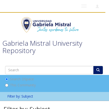
Toggle
navigation
Gabriela Mistral University
Repository
Search DSpace
This Community
Filter by: Subject