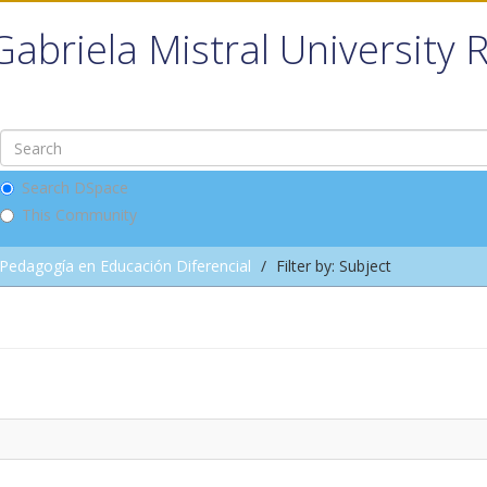
Gabriela Mistral University 
Search DSpace
This Community
Pedagogía en Educación Diferencial
Filter by: Subject