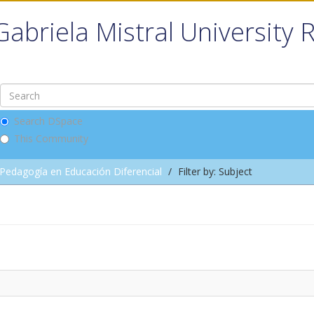
Gabriela Mistral University 
Search DSpace
This Community
Pedagogía en Educación Diferencial
Filter by: Subject