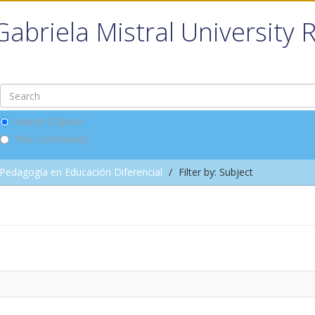
Gabriela Mistral University 
Search DSpace
This Community
Pedagogía en Educación Diferencial
Filter by: Subject