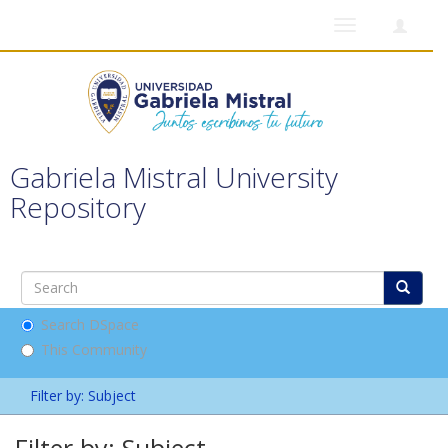
Toggle
navigation
Gabriela Mistral University
Repository
Search DSpace
This Community
Filter by: Subject