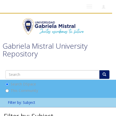
Toggle
navigation
Gabriela Mistral University
Repository
Search DSpace
This Community
Filter by: Subject