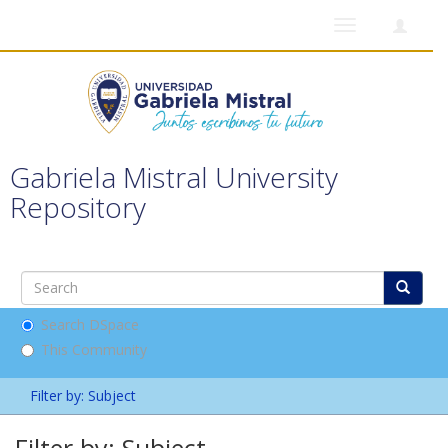
Toggle
navigation
Gabriela Mistral University
Repository
Search DSpace
This Community
Filter by: Subject