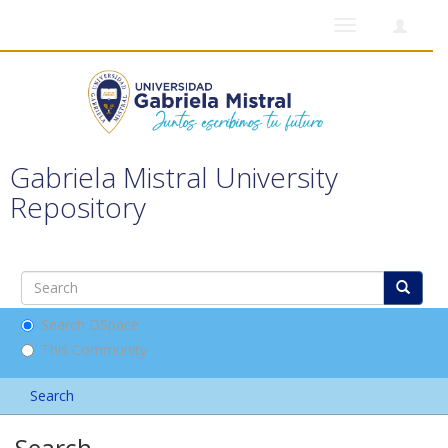
Toggle
navigation
Gabriela Mistral University
Repository
Search DSpace
This Community
Search