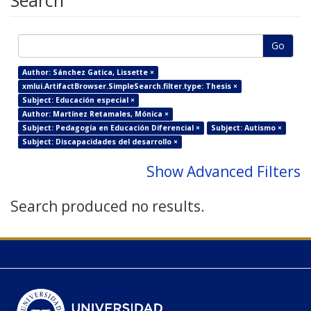
Search
Go
Author: Sánchez Gatica, Lissette ×
xmlui.ArtifactBrowser.SimpleSearch.filter.type: Thesis ×
Subject: Educación especial ×
Author: Martínez Retamales, Mónica ×
Subject: Pedagogía en Educación Diferencial ×
Subject: Autismo ×
Subject: Discapacidades del desarrollo ×
Show Advanced Filters
Search produced no results.